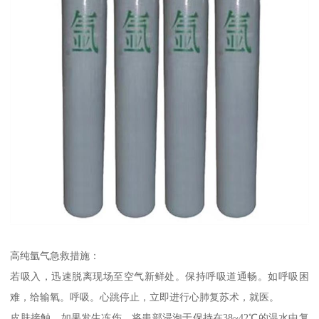
高纯氩气急救措施：
若吸入，迅速脱离现场至空气新鲜处。保持呼吸道通畅。如呼吸困
难，给输氧。呼吸。心跳停止，立即进行心肺复苏术，就医。
皮肤接触，如果发生冻伤，将患部浸泡于保持在38~42℃的温水中复