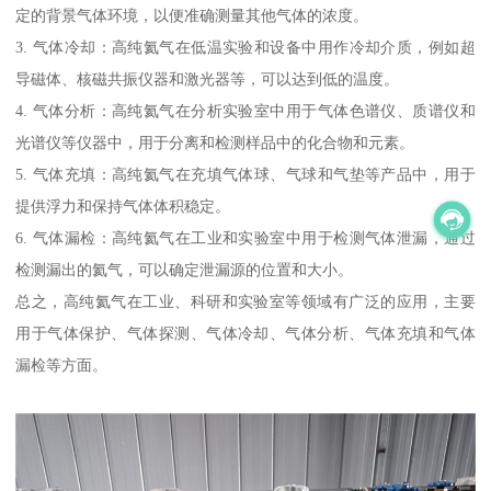
定的背景气体环境，以便准确测量其他气体的浓度。
3. 气体冷却：高纯氦气在低温实验和设备中用作冷却介质，例如超
导磁体、核磁共振仪器和激光器等，可以达到低的温度。
4. 气体分析：高纯氦气在分析实验室中用于气体色谱仪、质谱仪和
光谱仪等仪器中，用于分离和检测样品中的化合物和元素。
5. 气体充填：高纯氦气在充填气体球、气球和气垫等产品中，用于
提供浮力和保持气体体积稳定。
6. 气体漏检：高纯氦气在工业和实验室中用于检测气体泄漏，通过
检测漏出的氦气，可以确定泄漏源的位置和大小。
总之，高纯氦气在工业、科研和实验室等领域有广泛的应用，主要
用于气体保护、气体探测、气体冷却、气体分析、气体充填和气体
漏检等方面。