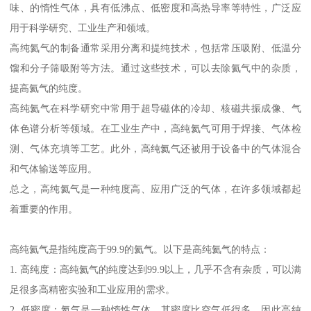
味、的惰性气体，具有低沸点、低密度和高热导率等特性，广泛应
用于科学研究、工业生产和领域。
高纯氦气的制备通常采用分离和提纯技术，包括常压吸附、低温分
馏和分子筛吸附等方法。通过这些技术，可以去除氦气中的杂质，
提高氦气的纯度。
高纯氦气在科学研究中常用于超导磁体的冷却、核磁共振成像、气
体色谱分析等领域。在工业生产中，高纯氦气可用于焊接、气体检
测、气体充填等工艺。此外，高纯氦气还被用于设备中的气体混合
和气体输送等应用。
总之，高纯氦气是一种纯度高、应用广泛的气体，在许多领域都起
着重要的作用。
高纯氦气是指纯度高于99.9的氦气。以下是高纯氦气的特点：
1. 高纯度：高纯氦气的纯度达到99.9以上，几乎不含有杂质，可以满
足很多高精密实验和工业应用的需求。
2. 低密度：氦气是一种惰性气体，其密度比空气低得多，因此高纯