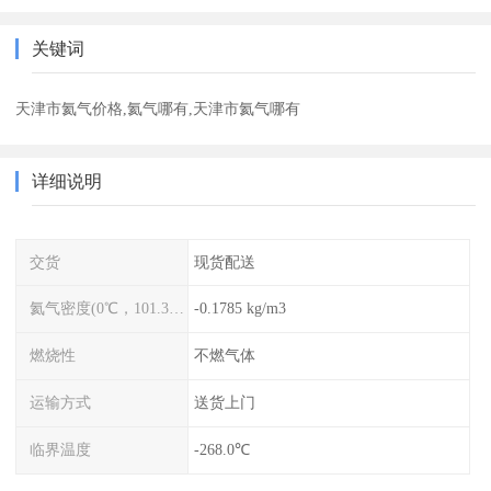
关键词
天津市氦气价格,氦气哪有,天津市氦气哪有
详细说明
交货
现货配送
氦气密度(0℃，101.325kPa)
-0.1785 kg/m3
燃烧性
不燃气体
运输方式
送货上门
临界温度
-268.0℃