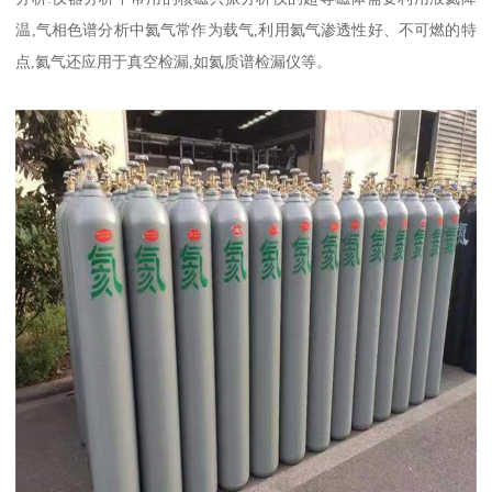
温,气相色谱分析中氦气常作为载气,利用氦气渗透性好、不可燃的特
点,氦气还应用于真空检漏,如氦质谱检漏仪等。