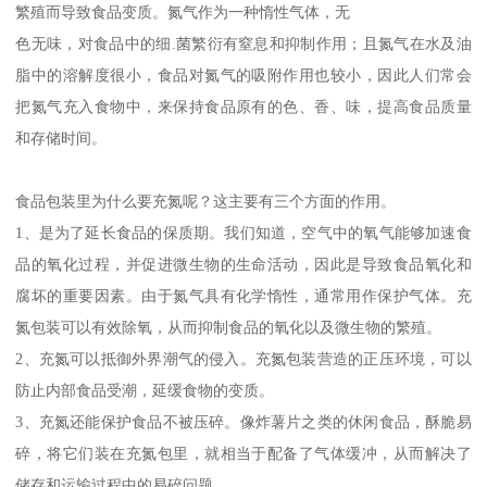
繁殖而导致食品变质。氮气作为一种惰性气体，无
色无味，对食品中的细.菌繁衍有窒息和抑制作用；且氮气在水及油
脂中的溶解度很小，食品对氮气的吸附作用也较小，因此人们常会
把氮气充入食物中，来保持食品原有的色、香、味，提高食品质量
和存储时间。
食品包装里为什么要充氮呢？这主要有三个方面的作用。
1、是为了延长食品的保质期。我们知道，空气中的氧气能够加速食
品的氧化过程，并促进微生物的生命活动，因此是导致食品氧化和
腐坏的重要因素。由于氮气具有化学惰性，通常用作保护气体。充
氮包装可以有效除氧，从而抑制食品的氧化以及微生物的繁殖。
2、充氮可以抵御外界潮气的侵入。充氮包装营造的正压环境，可以
防止内部食品受潮，延缓食物的变质。
3、充氮还能保护食品不被压碎。像炸薯片之类的休闲食品，酥脆易
碎，将它们装在充氮包里，就相当于配备了气体缓冲，从而解决了
储存和运输过程中的易碎问题