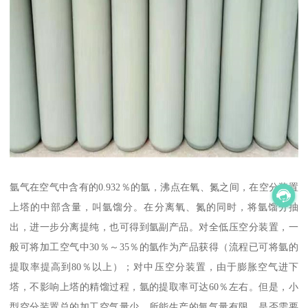
氩气在空气中含有的0.932％的氩，沸点在氧、氮之间，在空分装置
上塔的中部含量，叫氩馏分。在分离氧、氮的同时，将氩馏分抽
出，进一步分离提纯，也可得到氩副产品。对全低压空分装置，一
般可将加工空气中30％～35％的氩作为产品获得（流程已可将氩的
提取率提高到80％以上）；对中压空分装置，由于膨胀空气进下
塔，不影响上塔的精馏过程，氩的提取率可达60％左右。但是，小
型空分装置总的加工空气量少，所能生产的氩气量有限，是否需要