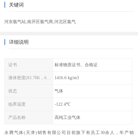
关键词
河东氩气站,南开区氩气商,河北区氩气
详细说明
证书
标准物质证书、合格证
液体密度(83.78K，68.749kPa)
1416.6 kg/m3
状态
气体
临界温度
-122.4℃
产品名称
高纯工业气体
永腾气体(天津)销售有限公司目前旗下有员工30余人，年产销