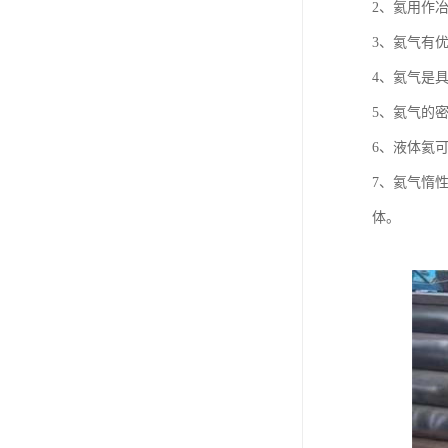
2、氦用作
3、氦气有
4、氦气是
5、氦气的
6、液体氦
7、氦气惰
体。