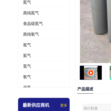
氮气
高纯氮气
食品级氮气
高纯氧气
氩气
氦气
氢气
氧气
液氮
产品描述
乙炔
最新供应商机
更多
执行标准