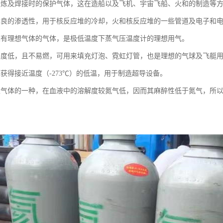
冶炼及焊接时的保护气体，这在造船以及飞机、宇宙飞船、火和的制造等
优良的渗透性，用于核反应堆的冷却，火和核反应堆的一些管道及电子和
具有理想气体的气体，是极低温度下蒸气压温度计的理想用气。
密度低，且不易燃，可用来填充灯泡、霓虹灯管，也是理想的气球及飞艇
可获得接近温度（-273℃）的低温，用于制造超导设备。
性气体的一种，在血液中的溶解度较氮气低，因而其麻醉性低于氮气，所