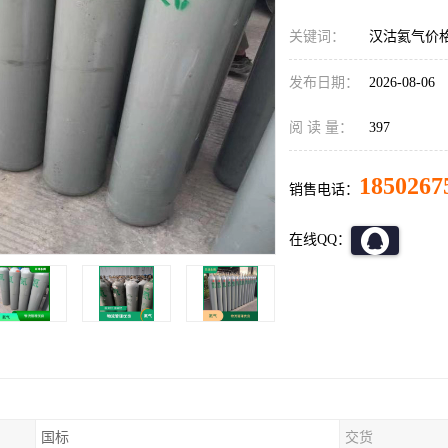
关键词：
汉沽氦气价
发布日期：
2026-08-06
阅 读 量：
397
1850267
销售电话：
在线QQ：
国标
交货