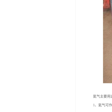
氦气主要用
1、氦气可