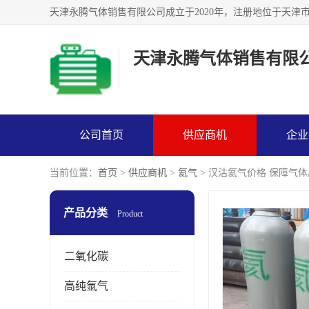
天津永腾气体销售有限
公司首页
供应商机
企业
当前位置：
首页
>
供应商机
>
氦气
> 汉沽氦气价格 保障气体
产品分类
Product
二氧化碳
高纯氩气