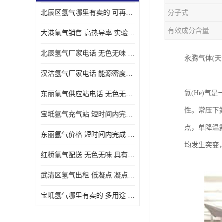
北辰区氢气哪里有卖的 可再生 实验室应用
分子式
有效成分含量
大港氢气销售 高热导率 实验室应用
北辰氢气厂家电话 无色无味 凝点为-259
永腾气体(
汉沽氢气厂家电话 能源密度高 储存和传输便利
氦(He)
东丽氢气供应站电话 无色无味 储存和传输便利
性。常压下氦
宝坻氩气充气站 短时间内完成 人员经过培训
点，单降温
东丽氩气价格 短时间内完成 物流管理优良
均发生突变
红桥氢气配送 无色无味 具有较低的密度
武清区氢气出租 低凝点 凝点为-259
宝坻氢气哪里有卖的 多用途 可以在空气中上升