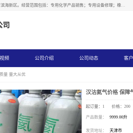
天津永腾气体销售有限公司成立于2020年，注册地位于天津市滨海新区。经营范围包括：专用化学产品销售；专用设备修理；橡胶制品销售；气体压缩机械销售；特种设备销售；仪器仪表销售；机械设备租赁；五金产品批发；食品添加剂销售等，主要供应：氧气、乙炔、氮气、氩气、氢气、氦气、液氨、液氮、一氧化碳、二氧化碳等，各种工业气体，高纯气体，食品级气体。
公司
视频
公司介绍
公司动态
客
质量 量大从优
汉沽氦气价格 保障
起订量：1 价格：200
产品数量：
9999.00升
发货地址：
天津市