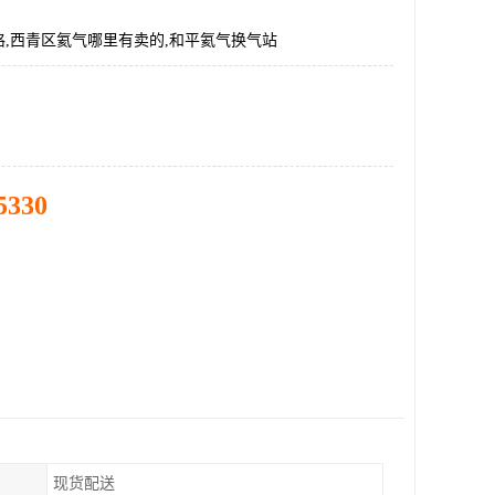
格,西青区氦气哪里有卖的,和平氦气换气站
5330
现货配送