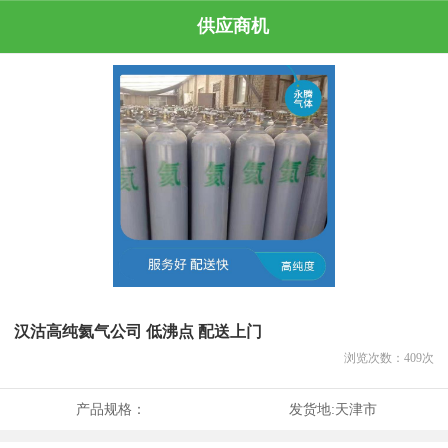
供应商机
汉沽高纯氦气公司 低沸点 配送上门
浏览次数：
409
次
产品规格：
发货地:
天津市