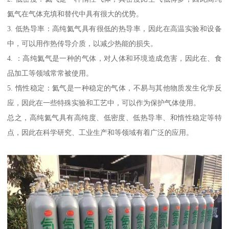
氦气在气体充填和替代中具有很大的优势。
3. 低热导率：高纯氦气具有很低的热导率，因此在高温实验和设备
中，可以用作热传导介质，以减少热能的损失。
4. ：高纯氦气是一种的气体，对人体和环境造成危害，因此在、食
品加工等领域常常被使用。
5. 惰性稳定：氦气是一种稳定的气体，不易与其他物质发生化学反
应，因此在一些特殊实验和工艺中，可以作为保护气体使用。
总之，高纯氦气具有高纯度、低密度、低热导率、和惰性稳定等特
点，因此在科学研究、工业生产和等领域有着广泛的应用。