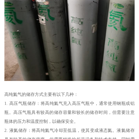
高纯氦气的储存方式主要有以下几种：
1. 高压气瓶储存：将高纯氦气充入高压气瓶中，通常使用钢瓶或铝
瓶。高压气瓶具有较高的储存容量和较长的储存时间，但需要注意
瓶体的压力和温度控制，以确保安全。
2. 液氦储存：将高纯氦气冷却至低温，使其变成液态氦。液氦储存