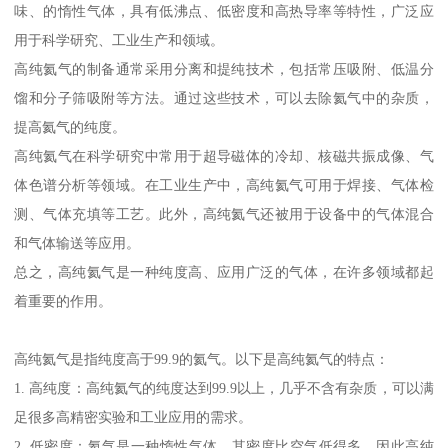
味、的惰性气体，具有低沸点、低密度和高热导率等特性，广泛应
用于科学研究、工业生产和领域。
高纯氦气的制备通常采用分离和提纯技术，包括常压吸附、低温分
馏和分子筛吸附等方法。通过这些技术，可以去除氦气中的杂质，
提高氦气的纯度。
高纯氦气在科学研究中常用于超导磁体的冷却、核磁共振成像、气
体色谱分析等领域。在工业生产中，高纯氦气可用于焊接、气体检
测、气体充填等工艺。此外，高纯氦气还被用于设备中的气体混合
和气体输送等应用。
总之，高纯氦气是一种纯度高、应用广泛的气体，在许多领域都起
着重要的作用。
高纯氦气是指纯度高于99.9的氦气。以下是高纯氦气的特点：
1. 高纯度：高纯氦气的纯度达到99.9以上，几乎不含有杂质，可以满
足很多高精密实验和工业应用的需求。
2. 低密度：氦气是一种惰性气体，其密度比空气低得多，因此高纯