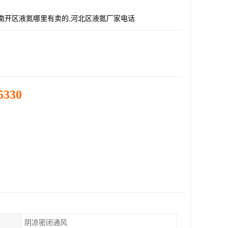
,南开区液氮哪里有卖的,河北区液氮厂家电话
5330
阴凉密闭通风