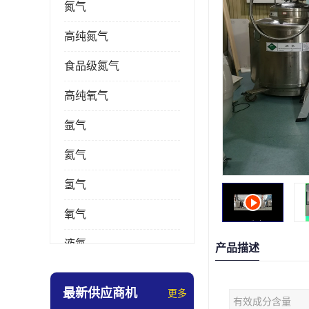
氮气
高纯氮气
食品级氮气
高纯氧气
氩气
氦气
氢气
氧气
液氮
产品描述
乙炔
最新供应商机
更多
有效成分含量