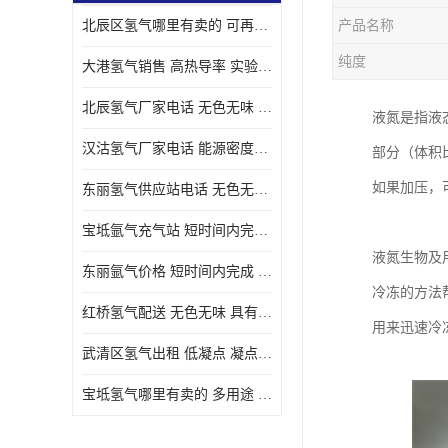
北辰区氢气哪里有卖的 可再生 实验室应用
产品名称
纯度
大港氢气销售 高热导率 实验室应用
北辰氢气厂家电话 无色无味 凝点为-259
液氮是指液
汉沽氢气厂家电话 能源密度高 储存和传输便利
部分（体积比
如果加压，
东丽氢气供应站电话 无色无味 储存和传输便利
宝坻氩气充气站 短时间内完成 人员经过培训
液氮生物及用
东丽氩气价格 短时间内完成 物流管理优良
冷冻的方法
红桥氢气配送 无色无味 具有较低的密度
用来迅速冷
武清区氢气出租 低凝点 凝点为-259
宝坻氢气哪里有卖的 多用途 可以在空气中上升