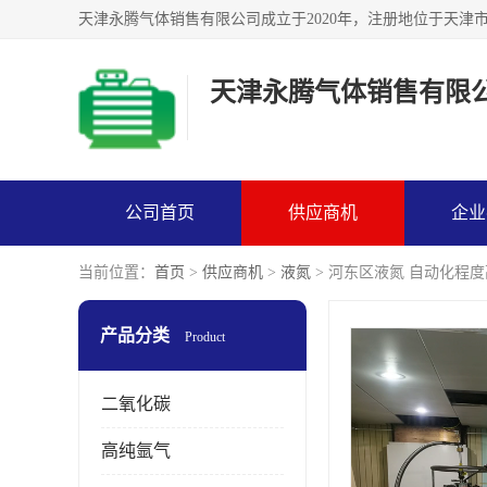
天津永腾气体销售有限
公司首页
供应商机
企业
当前位置：
首页
>
供应商机
>
液氮
> 河东区液氮 自动化程
产品分类
Product
二氧化碳
高纯氩气