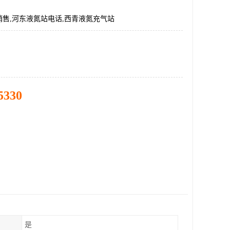
售,河东液氮站电话,西青液氮充气站
5330
是