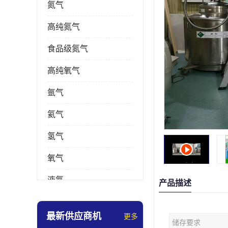
氮气
高纯氮气
食品级氮气
高纯氧气
氩气
氦气
氢气
氧气
液氮
产品描述
乙炔
最新供应商机
更多
储存要求