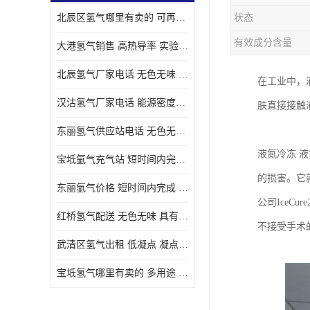
北辰区氢气哪里有卖的 可再生 实验室应用
状态
有效成分含量
大港氢气销售 高热导率 实验室应用
北辰氢气厂家电话 无色无味 凝点为-259
在工业中，
汉沽氢气厂家电话 能源密度高 储存和传输便利
肤直接接触
东丽氢气供应站电话 无色无味 储存和传输便利
液氮冷冻 
宝坻氩气充气站 短时间内完成 人员经过培训
的损害。它
东丽氩气价格 短时间内完成 物流管理优良
公司Ice
红桥氢气配送 无色无味 具有较低的密度
不接受手术
武清区氢气出租 低凝点 凝点为-259
宝坻氢气哪里有卖的 多用途 可以在空气中上升