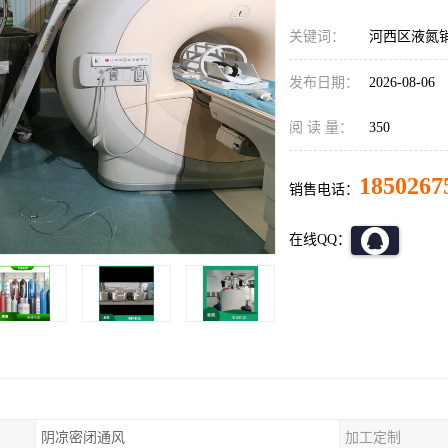
关键词：
河西区液氮销
发布日期：
2026-08-06
阅 读 量：
350
1850267
销售电话：
在线QQ：
阴凉密闭通风
加工定制