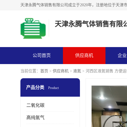
天津永腾气体销售有限
公司首页
供应商机
企业
当前位置：
首页
>
供应商机
>
液氮
> 河西区液氮销售 方便运
产品分类
Product
二氧化碳
高纯氩气