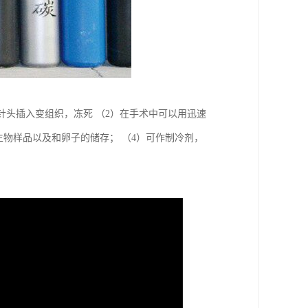
度的针头插入变组织，冻死 （2）在手术中可以用迅速
生物样品以及和卵子的储存； （4）可作制冷剂，