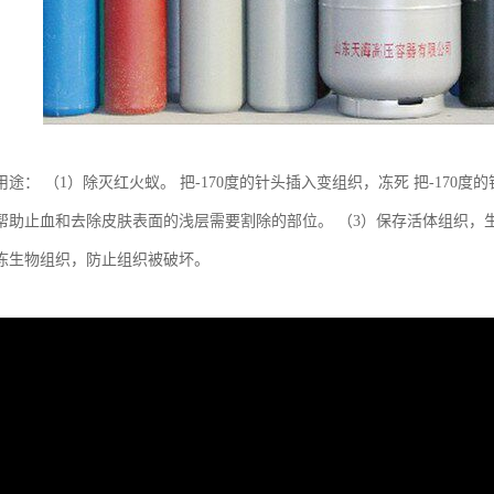
途： （1）除灭红火蚁。 把-170度的针头插入变组织，冻死 把-170
帮助止血和去除皮肤表面的浅层需要割除的部位。 （3）保存活体组织，
冻生物组织，防止组织被破坏。