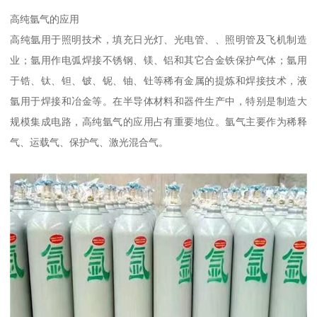
高纯氩气的应用
高纯氩用于照明技术，填充日光灯、光电管、、照明管及飞机制造
业；氩用作电弧焊接不锈钢、镁、铝和其它合金铁保护气体；氩用
于锆、钛、钽、铍、铌、铀、钍等稀有金属的提炼和焊接技术，液
氩用于焊接和冶金等。在半导体材料和器件生产中，特别是制造大
规模集成电路，高纯氩气的应用占有重要地位。氩气主要作为稀释
气、运载气、保护气、激光混合气。