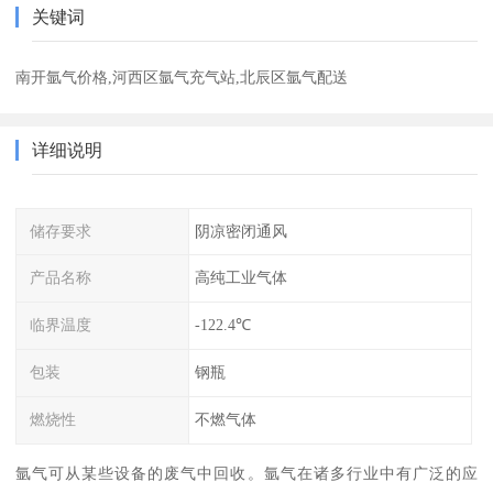
关键词
南开氩气价格,河西区氩气充气站,北辰区氩气配送
详细说明
储存要求
阴凉密闭通风
产品名称
高纯工业气体
临界温度
-122.4℃
包装
钢瓶
燃烧性
不燃气体
氩气可从某些设备的废气中回收。氩气在诸多行业中有广泛的应