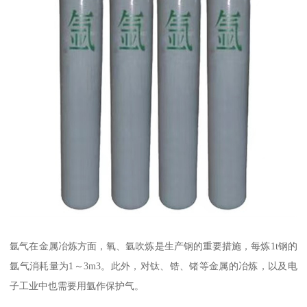
氩气在金属冶炼方面，氧、氩吹炼是生产钢的重要措施，每炼1t钢的
氩气消耗量为1～3m3。此外，对钛、锆、锗等金属的冶炼，以及电
子工业中也需要用氩作保护气。