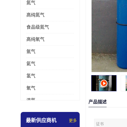
氮气
高纯氮气
食品级氮气
高纯氧气
氩气
氦气
氢气
氧气
液氮
产品描述
乙炔
最新供应商机
更多
证书