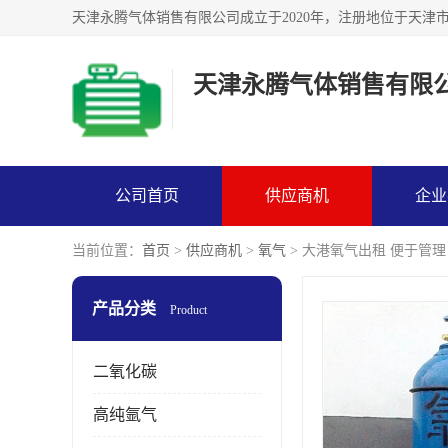
天津永腾气体销售有限
公司首页
供应商机
企业
当前位置：
首页
>
供应商机
>
氧气
> 大港氧气出租 便于管理
产品分类
Product
二氧化碳
高纯氩气