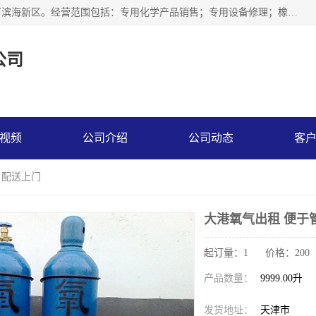
天津永腾气体销售有限公司成立于2020年，注册地位于天津市滨海新区。经营范围包括：专用化学产品销售；专用设备修理；橡胶制品销售；气体压缩机械销售；特种设备销售；仪器仪表销售；机械设备租赁；五金产品批发；食品添加剂销售等，主要供应：氧气、乙炔、氮气、氩气、氢气、氦气、液氨、液氮、一氧化碳、二氧化碳等，各种工业气体，高纯气体，食品级气体。
公司
视频
公司介绍
公司动态
客
 配送上门
大港氧气出租 便于
起订量：1 价格：200
产品数量：
9999.00升
发货地址：
天津市