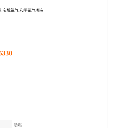
,宝坻氧气,和平氧气哪有
5330
助燃