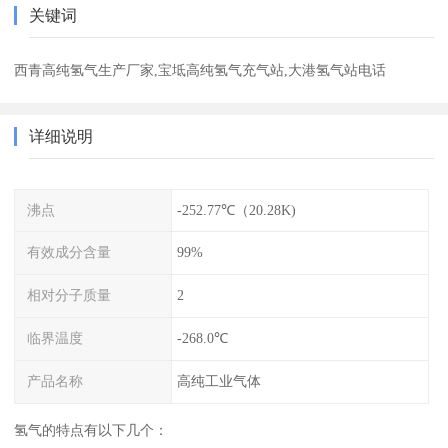
关键词
西青高纯氢气生产厂家,宝坻高纯氢气充气站,大港氢气站电话
详细说明
沸点
-252.77℃（20.28K)
有效成分含量
99%
相对分子质量
2
临界温度
-268.0℃
产品名称
高纯工业气体
氢气的特点有以下几个：