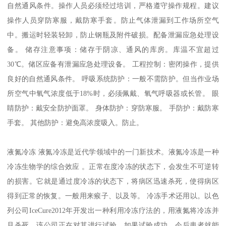
自然通风条件。操作人员必须经过培训，严格遵守操作规程。建议
操作人员穿防寒服，戴防寒手套。防止气体泄漏到工作场所空气
中。搬运时轻装轻卸，防止钢瓶及附件破损。配备泄漏应急处理设
备。 储存注意事项：储存于阴凉、通风的库房。库温不宜超过
30℃。储区应备有泄漏应急处理设备。 工程控制：密闭操作，提供
良好的自然通风条件。 呼吸系统防护：一般不需防护。但当作业场
所空气中氧气浓度低于18%时，必须佩戴、氧气呼吸器或长管。 眼
睛防护：戴安全防护面罩。 身体防护：穿防寒服。 手防护：戴防寒
手套。 其他防护：避免高浓度吸入。防止。
液氮冷冻 液氮冷冻是近代学领域中的一门新技术。液氮冷冻是一种
冷冻生物学的综合效应 。正常在度冷冻的状态下，会发生不可逆转
的损害。它就是通过度冷冻的状态下，将病区迅速杀死，使得病区
得到正常的恢复。一般用来瘊子、以及等。 冷冻手术还用以。以色
列公司IceCure2012年开发出一种利用冷冻疗法的，用液氮将冷冻并
且杀死，该公司正在对其进行试验。如果试验成功，今后患者就能