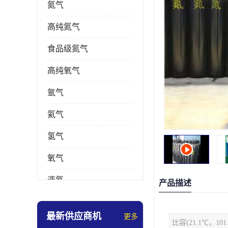
氮气
高纯氮气
食品级氮气
高纯氧气
氩气
氦气
氢气
氧气
液氮
产品描述
乙炔
最新供应商机
更多