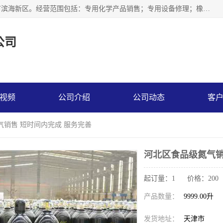
天津永腾气体销售有限公司成立于2020年，注册地位于天津市滨海新区。经营范围包括：专用化学产品销售；专用设备修理；橡胶制品销售；气体压缩机械销售；特种设备销售；仪器仪表销售；机械设备租赁；五金产品批发；食品添加剂销售等，主要供应：氧气、乙炔、氮气、氩气、氢气、氦气、液氨、液氮、一氧化碳、二氧化碳等，各种工业气体，高纯气体，食品级气体。
公司
视频
公司介绍
公司动态
客
气销售 短时间内完成 服务完善
河北区食品级氮气销
起订量：1 价格：200
产品数量：
9999.00升
发货地址：
天津市