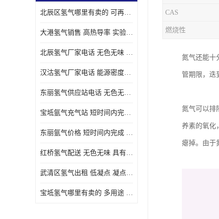
北辰区氢气哪里有卖的 可再生 实验室应用
CAS
燃烧性
大港氢气销售 高热导率 实验室应用
北辰氢气厂家电话 无色无味 凝点为-259
氮气还能十
汉沽氢气厂家电话 能源密度高 储存和传输便利
管期限，迭
东丽氢气供应站电话 无色无味 储存和传输便利
氮气可以排
宝坻氩气充气站 短时间内完成 人员经过培训
养素的氧化
东丽氩气价格 短时间内完成 物流管理优良
瘪掉。由于
红桥氢气配送 无色无味 具有较低的密度
武清区氢气出租 低凝点 凝点为-259
宝坻氢气哪里有卖的 多用途 可以在空气中上升