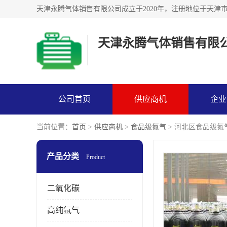
天津永腾气体销售有限
公司首页
供应商机
企业
当前位置：
首页
>
供应商机
>
食品级氮气
> 河北区食品级氮
产品分类
Product
二氧化碳
高纯氩气