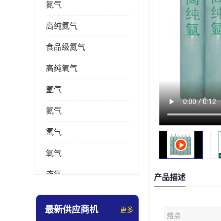
氮气
高纯氮气
食品级氮气
高纯氧气
氩气
氦气
氢气
氧气
液氮
产品描述
乙炔
最新供应商机
更多
熔点