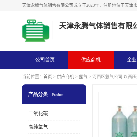
天津永腾气体销售有限
公司首页
供应商机
企业
当前位置：
首页
>
供应商机
>
氩气
> 河西区氩气公司 以高
产品分类
Product
二氧化碳
高纯氩气