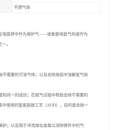
不燃气体
在电弧焊中作为保护气——或者是纯氩气抑或作为
之一。
去除不需要的可溶气体；以及去除熔铝中溶解氢气和
温度和同一的成份；在脱气过程中帮助去除不需要的
炼中使用的氩氧脱碳工艺（AOD），目的是去除一
氮保护；以及用于冲洗熔化金属以消除铸件中的气