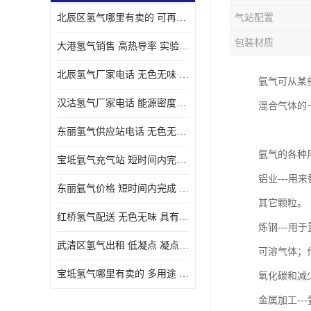
北辰区氢气哪里有卖的 可再生 实验室应用
气站配置
包装材质
大港氢气销售 高热导率 实验室应用
北辰氢气厂家电话 无色无味 凝点为-259
氩气可从某
汉沽氢气厂家电话 能源密度高 储存和传输便利
混合气体的
东丽氢气供应站电话 无色无味 储存和传输便利
氩气的各种
宝坻氩气充气站 短时间内完成 人员经过培训
铝业---
东丽氩气价格 短时间内完成 物流管理优良
其它颗粒。
红桥氢气配送 无色无味 具有较低的密度
炼钢---
武清区氢气出租 低凝点 凝点为-259
可溶气体；
宝坻氢气哪里有卖的 多用途 可以在空气中上升
氧化碳和减
金属加工-