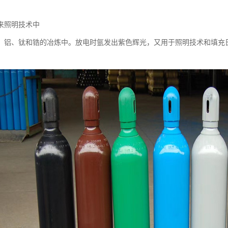
来照明技术中
、铝、钛和锆的冶炼中。放电时氩发出紫色辉光，又用于照明技术和填充