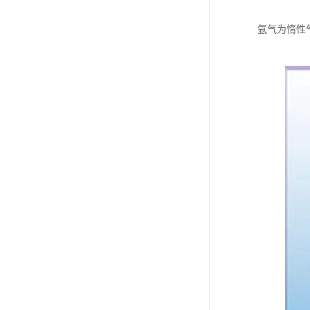
氩气为惰性