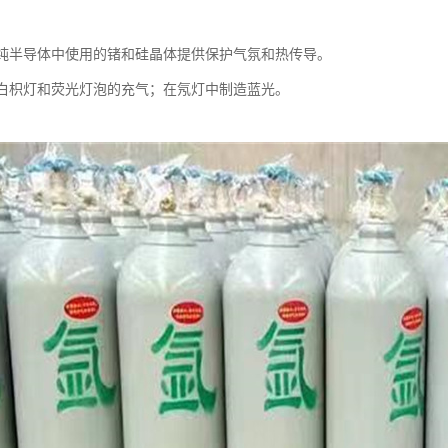
为超纯半导体中使用的锗和硅晶体提供保护气氛和热传导。
用于白枳灯和荧光灯泡的充气；在氖灯中制造蓝光。