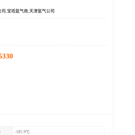
司,宝坻氩气商,天津氩气公司
5330
)
-185.9℃