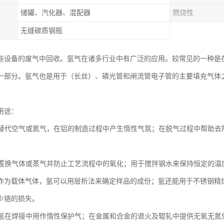
储罐、汽化器、混配器
燃烧性
无缝碳质钢瓶
些设备的废气中回收。氩气在诸多行业中有广泛的应用。较常见的一种是
一部分。氩气也是用于（长丝）、磷光管和闸流管电子管的主要填充气体
用途：
用来替代空气或氮气，在铝的制造过程中产生惰性气氛；在脱气过程中帮助
用于置换气体或蒸气并防止工艺流程中的氧化；用于搅拌钢水来保持恒定的
作为载体气体，氩可以用层析法来确定样品的成份；氩还能用于不锈钢精
少铬的损失。
--氩在焊接中用作惰性保护气；在金属和合金的退火及辊轧中提供无氧无