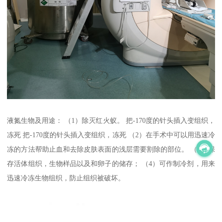
液氮生物及用途： （1）除灭红火蚁。 把-170度的针头插入变组织，
冻死 把-170度的针头插入变组织，冻死 （2）在手术中可以用迅速冷
冻的方法帮助止血和去除皮肤表面的浅层需要割除的部位。 （3）保
存活体组织，生物样品以及和卵子的储存； （4）可作制冷剂，用来
迅速冷冻生物组织，防止组织被破坏。