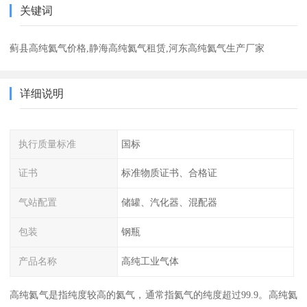
关键词
蓟县高纯氦气价格,静海高纯氦气租赁,河东高纯氦气生产厂家
详细说明
执行质量标准
国标
证书
标准物质证书、合格证
气站配置
储罐、汽化器、混配器
包装
钢瓶
产品名称
高纯工业气体
高纯氦气是指纯度较高的氦气，通常指氦气的纯度超过99.9。高纯氦