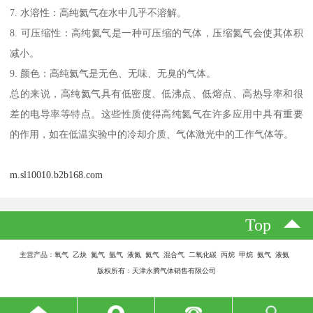
7. 水溶性：高纯氦气在水中几乎不溶解。
8. 可压缩性：高纯氦气是一种可压缩的气体，压缩氦气会使其体积
减小。
9. 颜色：高纯氦气是无色、无味、无臭的气体。
总的来说，高纯氦气具有低密度、低沸点、低熔点、高热导率和很
差的电导率等特点。这些性质使得高纯氦气在许多应用中具有重要
的作用，如在低温实验中的冷却介质、气体激光中的工作气体等。
m.sl10010.b2b168.com
Top
主营产品：氧气 乙炔 氮气 氩气 液氮 氦气 混合气 二氧化碳 丙烷 甲烷 氨气 液氨
版权所有：天津永腾气体销售有限公司