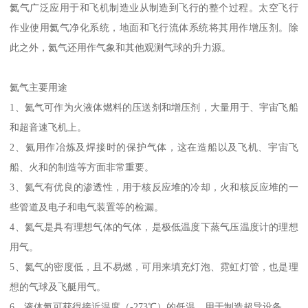
氦气广泛应用于和飞机制造业从制造到飞行的整个过程。太空飞行
作业使用氦气净化系统，地面和飞行流体系统将其用作增压剂。除
此之外，氦气还用作气象和其他观测气球的升力源。
氦气主要用途
1、氦气可作为火液体燃料的压送剂和增压剂，大量用于、宇宙飞船
和超音速飞机上。
2、氦用作冶炼及焊接时的保护气体，这在造船以及飞机、宇宙飞
船、火和的制造等方面非常重要。
3、氦气有优良的渗透性，用于核反应堆的冷却，火和核反应堆的一
些管道及电子和电气装置等的检漏。
4、氦气是具有理想气体的气体，是极低温度下蒸气压温度计的理想
用气。
5、氦气的密度低，且不易燃，可用来填充灯泡、霓虹灯管，也是理
想的气球及飞艇用气。
6、液体氦可获得接近温度（-273℃）的低温，用于制造超导设备。