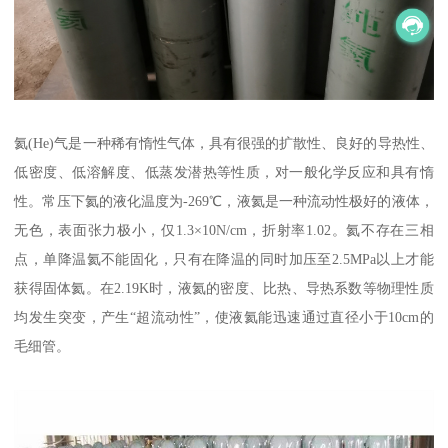
氦(He)气是一种稀有惰性气体，具有很强的扩散性、良好的导热性、
低密度、低溶解度、低蒸发潜热等性质，对一般化学反应和具有惰
性。常压下氦的液化温度为-269℃，液氦是一种流动性极好的液体，
无色，表面张力极小，仅1.3×10N/cm，折射率1.02。氦不存在三相
点，单降温氦不能固化，只有在降温的同时加压至2.5MPa以上才能
获得固体氦。在2.19K时，液氦的密度、比热、导热系数等物理性质
均发生突变，产生“超流动性”，使液氦能迅速通过直径小于10cm的
毛细管。