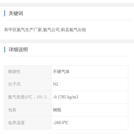
关键词
和平区氦气生产厂家,氦气公司,蓟县氦气出租
详细说明
燃烧性
不燃气体
分子式
N2
氦气密度(0℃，101.325kPa)
-0.1785 kg/m3
包装
钢瓶
临界温度
-268.0℃