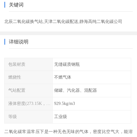
关键词
北辰二氧化碳换气站,天津二氧化碳配送,静海高纯二氧化碳公司
详细说明
包装材质
无缝碳质钢瓶
燃烧性
不燃气体
气站配置
储罐、汽化器、混配器
液体密度(273.15K，3485kPa)
929.5kg/m3
等级
工业级
二氧化碳常温常压下是一种无色无味的气体，密度比空气大，能溶