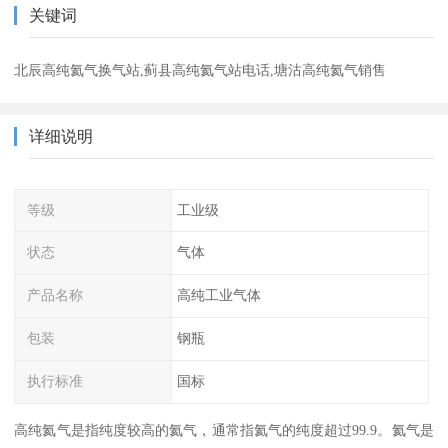
关键词
北辰高纯氦气换气站,蓟县高纯氦气站电话,塘沽高纯氦气销售
详细说明
等级
工业级
状态
气体
产品名称
高纯工业气体
包装
钢瓶
执行标准
国标
高纯氦气是指纯度较高的氦气，通常指氦气的纯度超过99.9。氦气是