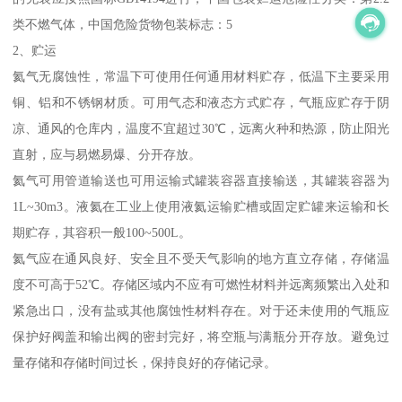
类不燃气体，中国危险货物包装标志：5
2、贮运
氦气无腐蚀性，常温下可使用任何通用材料贮存，低温下主要采用
铜、铝和不锈钢材质。可用气态和液态方式贮存，气瓶应贮存于阴
凉、通风的仓库内，温度不宜超过30℃，远离火种和热源，防止阳光
直射，应与易燃易爆、分开存放。
氦气可用管道输送也可用运输式罐装容器直接输送，其罐装容器为
1L~30m3。液氦在工业上使用液氦运输贮槽或固定贮罐来运输和长
期贮存，其容积一般100~500L。
氦气应在通风良好、安全且不受天气影响的地方直立存储，存储温
度不可高于52℃。存储区域内不应有可燃性材料并远离频繁出入处和
紧急出口，没有盐或其他腐蚀性材料存在。对于还未使用的气瓶应
保护好阀盖和输出阀的密封完好，将空瓶与满瓶分开存放。避免过
量存储和存储时间过长，保持良好的存储记录。