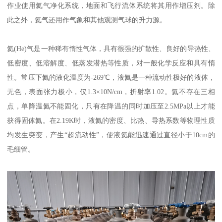
作业使用氦气净化系统，地面和飞行流体系统将其用作增压剂。除
此之外，氦气还用作气象和其他观测气球的升力源。
氦(He)气是一种稀有惰性气体，具有很强的扩散性、良好的导热性、
低密度、低溶解度、低蒸发潜热等性质，对一般化学反应和具有惰
性。常压下氦的液化温度为-269℃，液氦是一种流动性极好的液体，
无色，表面张力极小，仅1.3×10N/cm，折射率1.02。氦不存在三相
点，单降温氦不能固化，只有在降温的同时加压至2.5MPa以上才能
获得固体氦。在2.19K时，液氦的密度、比热、导热系数等物理性质
均发生突变，产生“超流动性”，使液氦能迅速通过直径小于10cm的
毛细管。