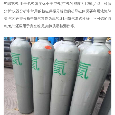
气球充气:由于氦气密度远小于空气(空气的密度为1.29kg/m3、检验
分析:仪器分析中常用的核磁共振分析仪的超导磁体需要利用液氦降
温,气相色谱分析中氦气常作为载气,利用氦气渗透性好、不可燃的特
点,氦气还应用于真空检漏,如氦质谱检漏仪等。