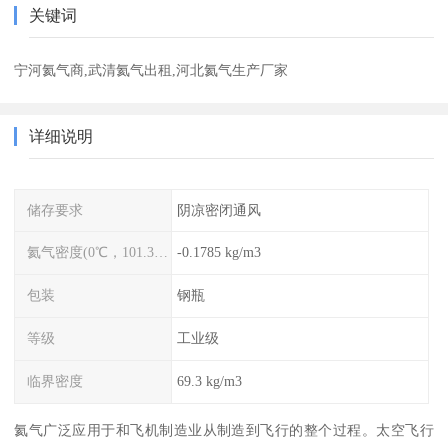
关键词
宁河氦气商,武清氦气出租,河北氦气生产厂家
详细说明
储存要求
阴凉密闭通风
氦气密度(0℃，101.325kPa)
-0.1785 kg/m3
包装
钢瓶
等级
工业级
临界密度
69.3 kg/m3
氦气广泛应用于和飞机制造业从制造到飞行的整个过程。太空飞行