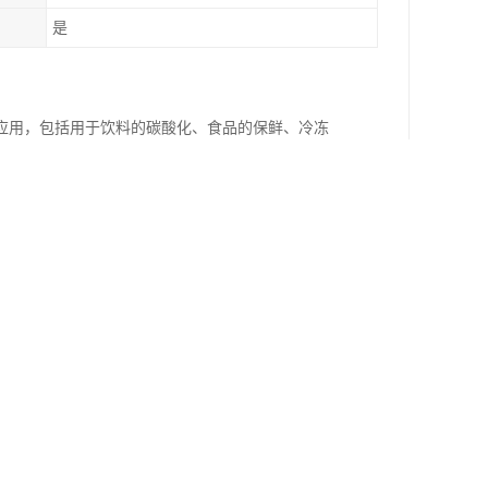
是
应用，包括用于饮料的碳酸化、食品的保鲜、冷冻
响。常见的食品级二氧化碳通常是通过高纯度二氧
使用方法，以确保食品的安全性和质量。
。
持原有的口感和外观。