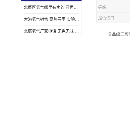
北辰区氢气哪里有卖的 可再生 实验室应用
等级
是否进口
大港氢气销售 高热导率 实验室应用
北辰氢气厂家电话 无色无味 凝点为-259
食品级二氧
汉沽氢气厂家电话 能源密度高 储存和传输便利
食品的冷冻
食品级二氧
东丽氢气供应站电话 无色无味 储存和传输便利
化碳经过精
宝坻氩气充气站 短时间内完成 人员经过培训
食品级二氧
东丽氩气价格 短时间内完成 物流管理优良
红桥氢气配送 无色无味 具有较低的密度
食品级二氧
武清区氢气出租 低凝点 凝点为-259
1. 高纯
宝坻氢气哪里有卖的 多用途 可以在空气中上升
2. ：食
3. 无味