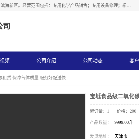
天津永腾气体销售有限公司成立于2020年，注册地位于天津市滨海新区。经营范围包括：专用化学产品销售；专用设备修理；橡胶制品销售；气体压缩机械销售；特种设备销售；仪器仪表销售；机械设备租赁；五金产品批发；食品添加剂销售等，主要供应：氧气、乙炔、氮气、氩气、氢气、氦气、液氨、液氮、一氧化碳、二氧化碳等，各种工业气体，高纯气体，食品级气体。
公司
视频
公司介绍
公司动态
客
碳租赁 保障气体质量 服务好配送快
宝坻食品级二氧化碳
起订量：1 价格：200
产品数量：
9999.00升
发货地址：
天津市