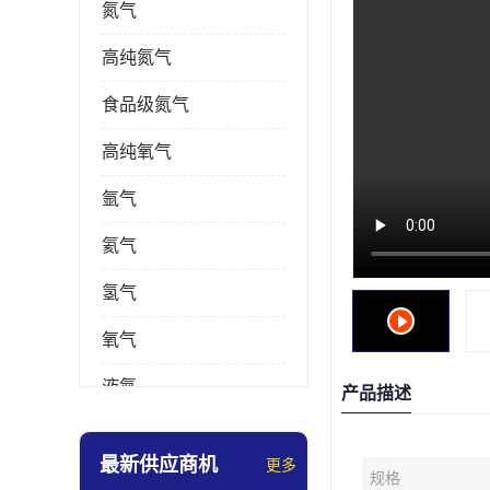
氮气
高纯氮气
食品级氮气
高纯氧气
氩气
氦气
氢气
氧气
液氮
产品描述
乙炔
最新供应商机
更多
规格