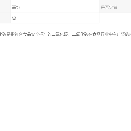
高纯
是否定做
否
化碳是指符合食品安全标准的二氧化碳。二氧化碳在食品行业中有广泛的
和冷藏等。
化碳必须符合一定的质量标准，确保其不含有害物质，对食品安全造成影
细处理和过滤而得到的。
化碳的使用必须符合食品安全法规，并且在使用过程中要注意控制浓度和
化碳是一种安全、、无味、无色的气体。其主要特点包括：
度：食品级二氧化碳通常具有高纯度，可达到以上，确保产品的质量和安全性
品级二氧化碳对人体产生有害影响，，因此被广泛应用于食品和饮料工业。
无色：食品级二氧化碳无味无色，对食品和饮料的味道和颜色产生影响，保