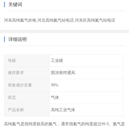
关键词
河东高纯氦气价格,河北高纯氦气站电话,河东区高纯氦气站电话
详细说明
等级
工业级
储存要求
阴凉密闭通风
有效成分含量
99%
状态
气体
产品名称
高纯工业气体
高纯氦气是指纯度较高的氦气，通常指氦气的纯度超过99.9。氦气是