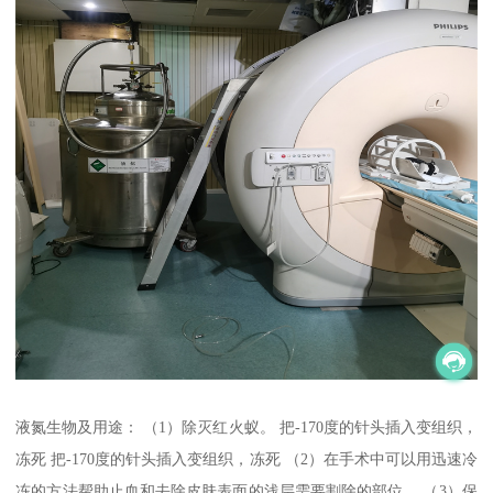
液氮生物及用途： （1）除灭红火蚁。 把-170度的针头插入变组织，
冻死 把-170度的针头插入变组织，冻死 （2）在手术中可以用迅速冷
冻的方法帮助止血和去除皮肤表面的浅层需要割除的部位。 （3）保