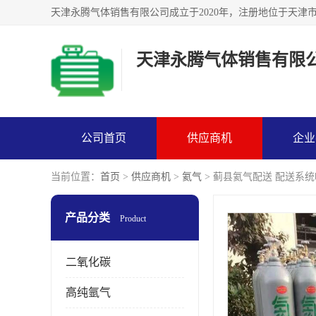
天津永腾气体销售有限
公司首页
供应商机
企业
当前位置：
首页
>
供应商机
>
氦气
> 蓟县氦气配送 配送系
产品分类
Product
二氧化碳
高纯氩气