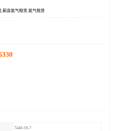
,蓟县氦气租赁,氦气租赁
5330
7440-59-7