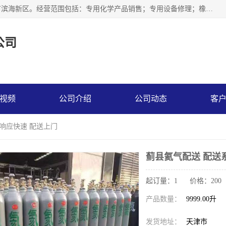
天津永腾气体销售有限公司成立于2020年，注册地位于天津市滨海新区。经营范围包括：专用化学产品销售；专用设备修理；橡胶制品销售；气体压缩机械销售；特种设备销售；仪器仪表销售；机械设备租赁；五金产品批发；食品添加剂销售等，主要供应：氧气、乙炔、氮气、氩气、氢气、氦气、液氨、液氮、一氧化碳、二氧化碳等，各种工业气体，高纯气体，食品级气体。
公司
视频
公司介绍
公司动态
客
统响应快速 配送上门
蓟县氦气配送 配送
起订量：1 价格：200
产品数量：
9999.00升
发货地址：
天津市