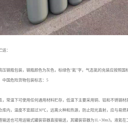
贮运：
高压钢瓶包装，钢瓶颜色为灰色，标绿色“氦”字，气态氦的充装应按照国标GB
，中国危险货物包装标志：5
性，常温下可使用任何通用材料贮存，低温下主要采用铜、铝和不锈钢材
仓库内，温度不宜超过30℃，远离火种和热源，防止阳光直射，应与易燃
道输送也可用运输式罐装容器直接输送，其罐装容器为1L~30m3。液氦