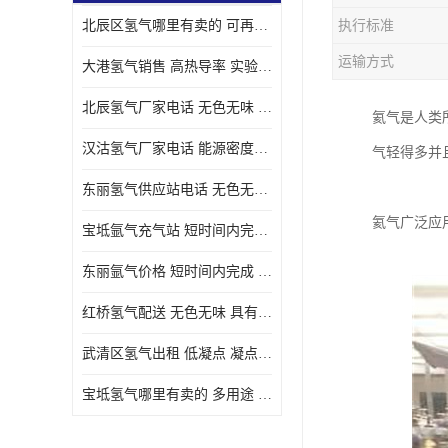
北辰区氢气哪里有卖的 可再生 实验室应用
执行标准
运输方式
大港氢气销售 高热导率 实验室应用
北辰氢气厂家电话 无色无味 凝点为-259
氦气是人类
汉沽氢气厂家电话 能源密度高 储存和传输便利
气轻得多并
东丽氢气供应站电话 无色无味 储存和传输便利
氦气广泛应
宝坻氩气充气站 短时间内完成 人员经过培训
东丽氩气价格 短时间内完成 物流管理优良
红桥氢气配送 无色无味 具有较低的密度
武清区氢气出租 低凝点 凝点为-259
宝坻氢气哪里有卖的 多用途 可以在空气中上升