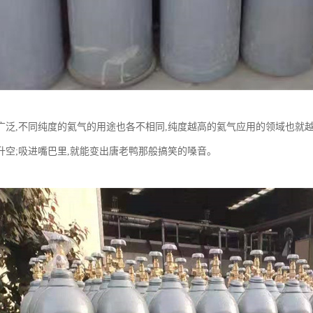
广泛,不同纯度的氦气的用途也各不相同,纯度越高的氦气应用的领域也就
升空;吸进嘴巴里,就能变出唐老鸭那般搞笑的嗓音。