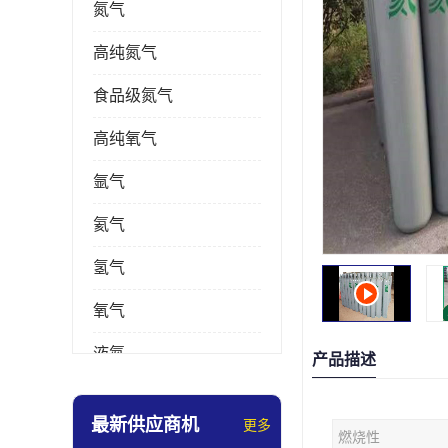
氮气
高纯氮气
食品级氮气
高纯氧气
氩气
氦气
氢气
氧气
液氮
产品描述
乙炔
最新供应商机
更多
燃烧性