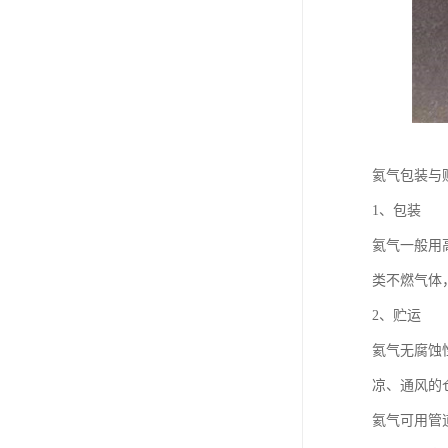
氦气包装与
1、包装
氦气一般用
类不燃气体
2、贮运
氦气无腐蚀
凉、通风的
氦气可用管