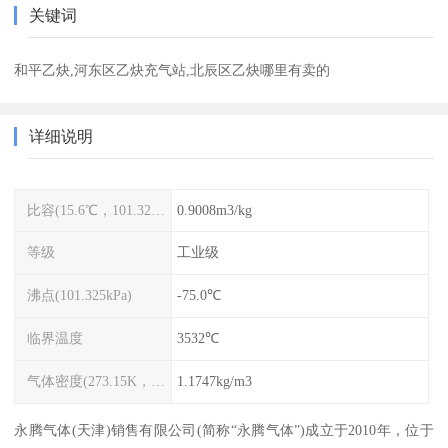
关键词
和平乙炔,河东区乙炔充气站,北辰区乙炔哪里有卖的
详细说明
比容(15.6℃，101.325kPa)
0.9008m3/kg
等级
工业级
沸点(101.325kPa)
-75.0℃
临界温度
3532℃
气体密度(273.15K，101.325kPa)
1.1747kg/m3
永腾气体(天津)销售有限公司(简称“永腾气体”)成立于2010年，位于