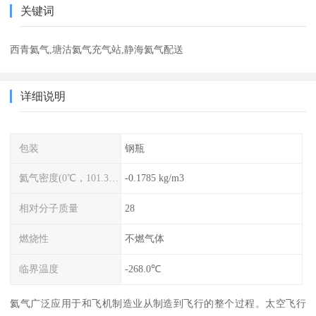
关键词
西青氦气,塘沽氦气充气站,静海氦气配送
详细说明
包装
钢瓶
氦气密度(0℃，101.325kPa)
-0.1785 kg/m3
相对分子质量
28
燃烧性
不燃气体
临界温度
-268.0℃
氦气广泛应用于和飞机制造业从制造到飞行的整个过程。太空飞行