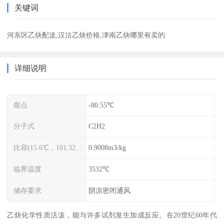
关键词
河东区乙炔配送,汉沽乙炔价格,津南乙炔哪里有卖的
详细说明
熔点
-80.55℃
分子式
C2H2
比容(15.6℃，101.325kPa)
0.9008m3/kg
临界温度
3532℃
储存要求
阴凉密闭通风
乙炔化学性质活泼，能与许多试剂发生加成反应。在20世纪60年代