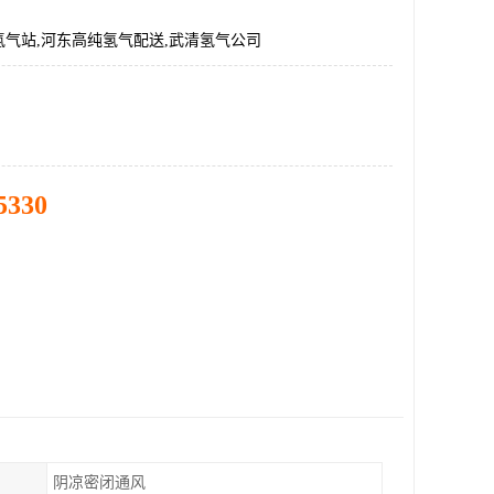
气站,河东高纯氢气配送,武清氢气公司
5330
阴凉密闭通风