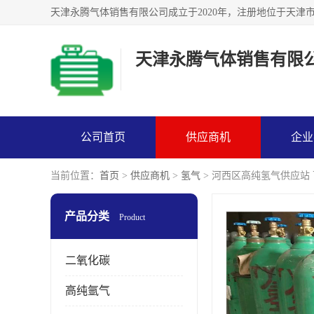
天津永腾气体销售有限
公司首页
供应商机
企业
当前位置：
首页
>
供应商机
>
氢气
> 河西区高纯氢气供应站
产品分类
Product
二氧化碳
高纯氩气