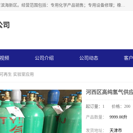
天津永腾气体销售有限公司成立于2020年，注册地位于天津市滨海新区。经营范围包括：专用化学产品销售；专用设备修理；橡胶制品销售；气体压缩机械销售；特种设备销售；仪器仪表销售；机械设备租赁；五金产品批发；食品添加剂销售等，主要供应：氧气、乙炔、氮气、氩气、氢气、氦气、液氨、液氮、一氧化碳、二氧化碳等，各种工业气体，高纯气体，食品级气体。
公司
视频
公司介绍
公司动态
客
 可再生 实验室应用
河西区高纯氢气供应
起订量：1 价格：200
产品数量：
9999.00升
发货地址：
天津市