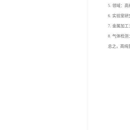
5. 领域
6. 实验
7. 金属
8. 气体
总之，高纯