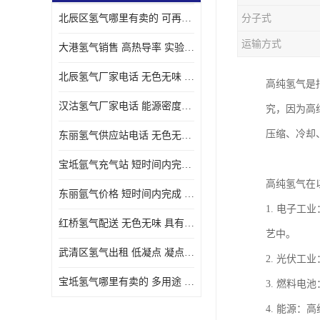
北辰区氢气哪里有卖的 可再生 实验室应用
分子式
运输方式
大港氢气销售 高热导率 实验室应用
北辰氢气厂家电话 无色无味 凝点为-259
高纯氢气是
汉沽氢气厂家电话 能源密度高 储存和传输便利
究，因为高
压缩、冷却
东丽氢气供应站电话 无色无味 储存和传输便利
宝坻氩气充气站 短时间内完成 人员经过培训
高纯氢气在
东丽氩气价格 短时间内完成 物流管理优良
1. 电子
红桥氢气配送 无色无味 具有较低的密度
艺中。
武清区氢气出租 低凝点 凝点为-259
2. 光伏
宝坻氢气哪里有卖的 多用途 可以在空气中上升
3. 燃料
4. 能源