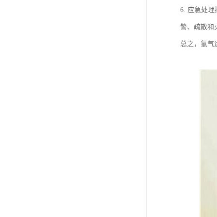
6. 应急
警、疏散和
总之，氢气