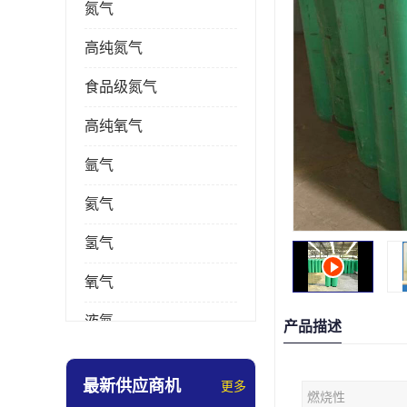
氮气
高纯氮气
食品级氮气
高纯氧气
氩气
氦气
氢气
氧气
液氮
产品描述
乙炔
最新供应商机
更多
燃烧性