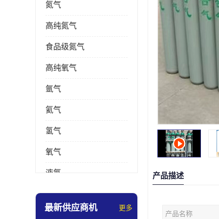
氮气
高纯氮气
食品级氮气
高纯氧气
氩气
氦气
氢气
氧气
液氮
产品描述
乙炔
最新供应商机
更多
产品名称