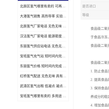
北辰区氢气哪里有卖的 可再生 实验室应用
是否进口
等级
大港氢气销售 高热导率 实验室应用
北辰氢气厂家电话 无色无味 凝点为-259
食品级二氧
汉沽氢气厂家电话 能源密度高 储存和传输便利
于食品冷冻
食品级二氧
东丽氢气供应站电话 无色无味 储存和传输便利
宝坻氩气充气站 短时间内完成 人员经过培训
食品级二氧
东丽氩气价格 短时间内完成 物流管理优良
1. 防止
红桥氢气配送 无色无味 具有较低的密度
2. 提高
武清区氢气出租 低凝点 凝点为-259
3. 保持
宝坻氢气哪里有卖的 多用途 可以在空气中上升
养成分的稳
4. 增加