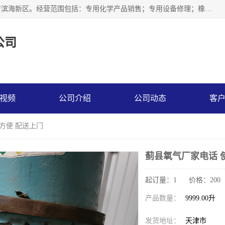
天津永腾气体销售有限公司成立于2020年，注册地位于天津市滨海新区。经营范围包括：专用化学产品销售；专用设备修理；橡胶制品销售；气体压缩机械销售；特种设备销售；仪器仪表销售；机械设备租赁；五金产品批发；食品添加剂销售等，主要供应：氧气、乙炔、氮气、氩气、氢气、氦气、液氨、液氮、一氧化碳、二氧化碳等，各种工业气体，高纯气体，食品级气体。
公司
视频
公司介绍
公司动态
客
方便 配送上门
蓟县氧气厂家电话 
起订量：1 价格：200
产品数量：
9999.00升
发货地址：
天津市