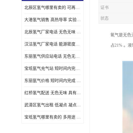
北辰区氢气哪里有卖的 可再生 实验室应用
证书
状态
大港氢气销售 高热导率 实验室应用
北辰氢气厂家电话 无色无味 凝点为-259
氧气是无色无
汉沽氢气厂家电话 能源密度高 储存和传输便利
占21% 
东丽氢气供应站电话 无色无味 储存和传输便利
宝坻氩气充气站 短时间内完成 人员经过培训
东丽氩气价格 短时间内完成 物流管理优良
红桥氢气配送 无色无味 具有较低的密度
武清区氢气出租 低凝点 凝点为-259
宝坻氢气哪里有卖的 多用途 可以在空气中上升