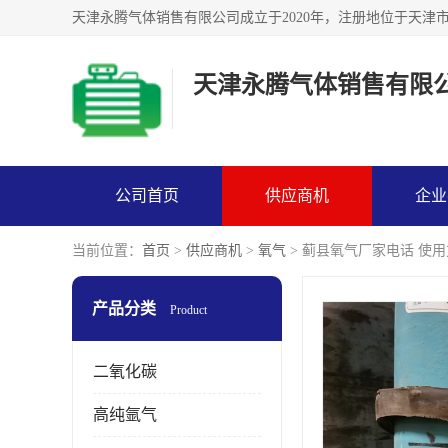
天津永腾气体销售有限
公司首页
供应商机
企业
当前位置：
首页
>
供应商机
>
氧气
> 蓟县氧气厂家电话 使用
产品分类
Product
二氧化碳
高纯氩气