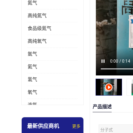
氮气
高纯氮气
食品级氮气
高纯氧气
氩气
氦气
氢气
氧气
液氮
产品描述
乙炔
最新供应商机
更多
分子式