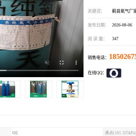
关键词：
蓟县氧气厂家
发布日期：
2026-08-06
阅 读 量：
347
1850267
销售电话：
在线QQ：
O2
沸点(101.325kPa