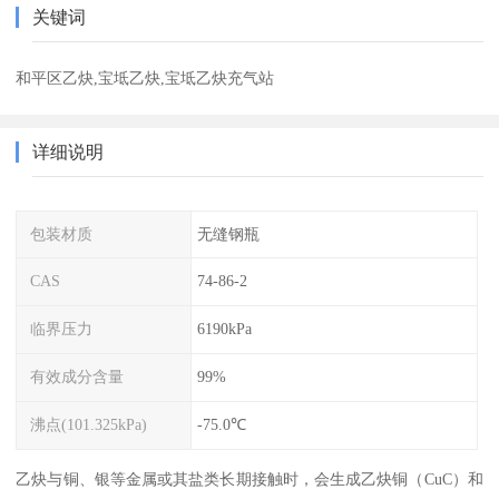
关键词
和平区乙炔,宝坻乙炔,宝坻乙炔充气站
详细说明
包装材质
无缝钢瓶
CAS
74-86-2
临界压力
6190kPa
有效成分含量
99%
沸点(101.325kPa)
-75.0℃
乙炔与铜、银等金属或其盐类长期接触时，会生成乙炔铜（CuC）和