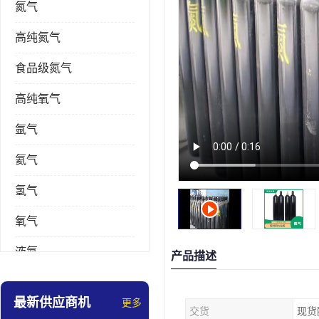
氮气
高纯氮气
食品级氮气
高纯氧气
氩气
氦气
氢气
氧气
液氮
产品描述
乙炔
最新供应商机
更多
交货
现货