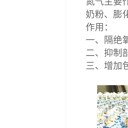
氮气主要
奶粉、膨
作用：
一、隔绝
二、抑制
三、增加