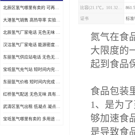
北辰区氢气哪里有卖的 可再生 实验室应用
比容(21.1℃，101.325kPa)
861.
证书
标准
大港氢气销售 高热导率 实验室应用
北辰氢气厂家电话 无色无味 凝点为-259
氮气在食
汉沽氢气厂家电话 能源密度高 储存和传输便利
大限度的
东丽氢气供应站电话 无色无味 储存和传输便利
起到食品
宝坻氩气充气站 短时间内完成 人员经过培训
东丽氩气价格 短时间内完成 物流管理优良
食品包装
红桥氢气配送 无色无味 具有较低的密度
1、是为
武清区氢气出租 低凝点 凝点为-259
够加速食
宝坻氢气哪里有卖的 多用途 可以在空气中上升
是导致食