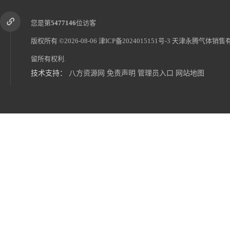
您是第
5477146
位访客
版权所有 ©2026-08-06
津ICP备2024015151号-3
天津永腾气体销售
留所有权利.
技术支持：
八方资源网
免责声明
管理员入口
网站地图
天津食品级液氮二氧化碳生产厂家全市配送上门
天津氧气乙炔氮气氩气