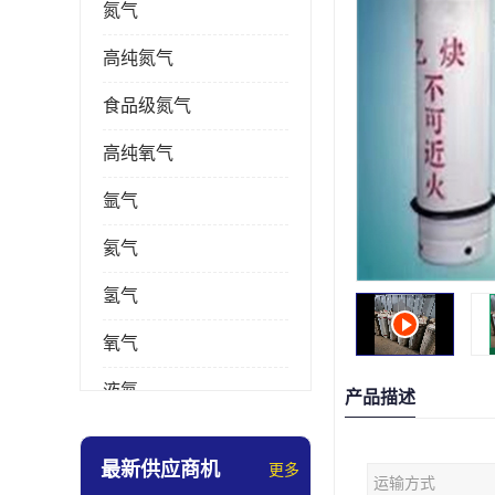
氮气
高纯氮气
食品级氮气
高纯氧气
氩气
氦气
氢气
氧气
液氮
产品描述
乙炔
最新供应商机
更多
运输方式