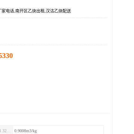
家电话,南开区乙炔出租,汉沽乙炔配送
5330
比容(15.6℃，101.325kPa)
0.9008m3/kg