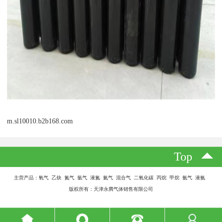
m.sl10010.b2b168.com
Top
主营产品：氧气 乙炔 氮气 氩气 液氮 氦气 混合气 二氧化碳 丙烷 甲烷 氨气 液氨
版权所有：天津永腾气体销售有限公司