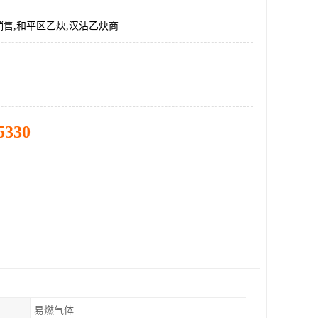
售,和平区乙炔,汉沽乙炔商
5330
易燃气体