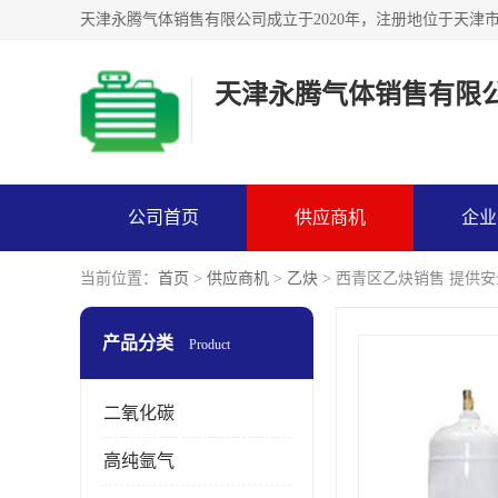
天津永腾气体销售有限
公司首页
供应商机
企业
当前位置：
首页
>
供应商机
>
乙炔
> 西青区乙炔销售 提供
产品分类
Product
二氧化碳
高纯氩气