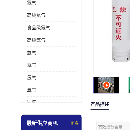
氮气
高纯氮气
食品级氮气
高纯氧气
氩气
氦气
氢气
氧气
液氮
产品描述
乙炔
最新供应商机
更多
有效成分含量